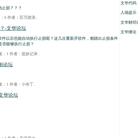
文华代码
动止损？？？
入场提示
回复：6 作者：
百万踏浪
..
文华财经
？-文华论坛
文华缠论
件以后也能自动执行止损呢？这几次重新开软件，都跳出止损条件
是否能够执行止损？
 回复：1 作者：
捉妖记录
..
B论坛
 回复：1 作者：
小布丁
..
-文华论坛