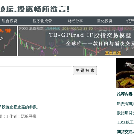
组合投资
程序化托管
财经分享
量化投资
资产
推荐内容
IF股指
单设置止损止赢的参数。
股指期货
 回复：1 作者：
沉船寻宝
..
TB短线
期货交易