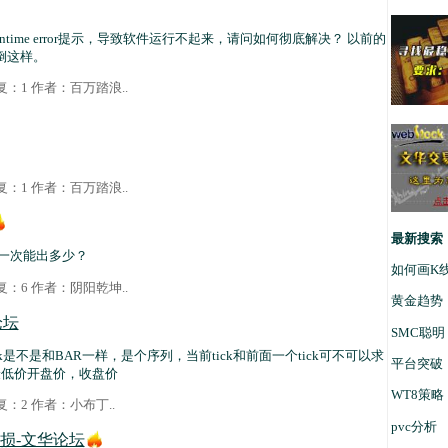
time error提示，导致软件运行不起来，请问如何彻底解决？ 以前的
倒这样。
 回复：1 作者：
百万踏浪
..
 回复：1 作者：
百万踏浪
..
最新搜索
吗？一次能出多少？
如何画K
 回复：6 作者：
阴阳乾坤
..
黄金趋势
论坛
SMC聪明
ck是不是和BAR一样，是个序列，当前tick和前面一个tick可不可以求
平台突破
最低价开盘价，收盘价
WT8策略
 回复：2 作者：
小布丁
..
pvc分析
损-文华论坛