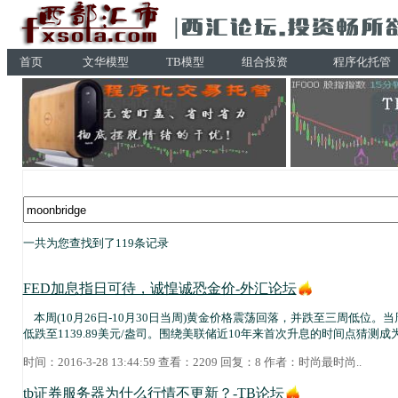
首页
文华模型
TB模型
组合投资
程序化托管
一共为您查找到了119条记录
FED加息指日可待，诚惶诚恐金价-外汇论坛
本周(10月26日-10月30日当周)黄金价格震荡回落，并跌至三周低位。当周
低跌至1139.89美元/盎司。围绕美联储近10年来首次升息的时间点猜测
时间：2016-3-28 13:44:59 查看：2209 回复：8 作者：
时尚最时尚
..
tb证券服务器为什么行情不更新？-TB论坛