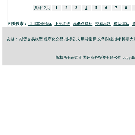
共计12页
1
2
3
4
5
6
7
8
相关搜索：
引用其他指标
上穿均线
高低点指标
交易思路
模型编写
友链：
期货交易模型
程序化交易
指标公式
期货指标
文华财经指标
博易大
版权所有@西汇国际商务投资有限公司 copyriht