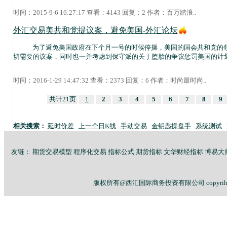
时间：2015-9-6 16:27:17 查看：4143 回复：2 作者：
百万踏浪
..
外汇交易美共和党提议案，避免美国-外汇论坛
为了避免美国政府在下个月一号的时候停摆，美国的国会共和党的领
切需要的议案，同时也一并考虑到保守派的关于堕胎的争议惩罚美国的计
时间：2016-1-29 14:47:32 查看：2373 回复：6 作者：
时尚最时尚
..
共计21页
1
2
3
4
5
6
7
8
9
相关搜索：
延时价差
上一个日K线
手动交易
金钥匙操盘手
系统测试
友链：
期货交易模型
程序化交易
指标公式
期货指标
文华财经指标
博易大
版权所有@西汇国际商务投资有限公司 copyriht