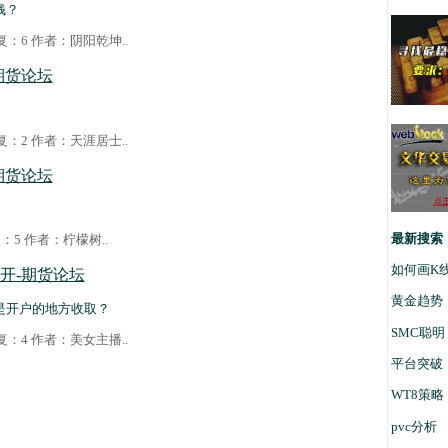
钱？
 回复：6 作者：
阴阳乾坤
..
期货论坛
 回复：2 作者：
天涯居士
..
期货论坛
最新搜索
回复：5 作者：
柠檬树
..
如何画K
开-期货论坛
黄金趋势
是开户的地方收取？
SMC聪明
 回复：4 作者：
美女主播
..
平台突破
WT8策略
pvc分析