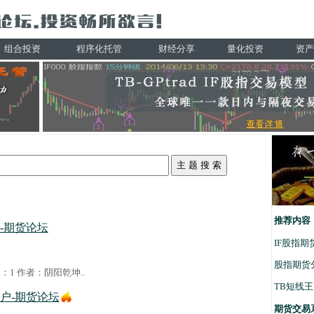
组合投资
程序化托管
财经分享
量化投资
资产
推荐内容
-期货论坛
IF股指
股指期货
回复：1 作者：
阴阳乾坤
..
TB短线
户-期货论坛
期货交易