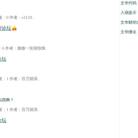
文华代码
入场提示
 回复：0 作者：
e3120
..
文华财经
货论坛
文华缠论
复：6 作者：
微微一笑很惊悚
..
论坛
 回复：1 作者：
百万踏浪
..
东西啊？
 回复：1 作者：
百万踏浪
..
论坛