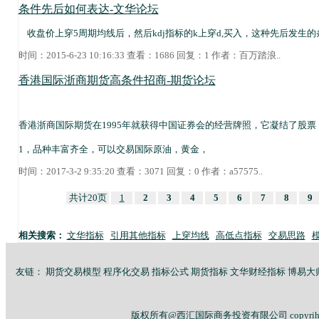
条件先后如何表达-文华论坛
收盘价上穿5周期均线后，然后kdj指标的k上穿d,买入，这种先后发生
时间：2015-6-23 10:16:33 查看：1686 回复：1 作者：
百万踏浪
..
香港国际浙商期货高条件招商-期货论坛
香港浙商国际期货在1995年就获得中国证券会的经营牌照，它凝结了股
1，品种丰富齐全，可以交易国际原油，黄金，
时间：2017-3-2 9:35:20 查看：3071 回复：0 作者：
a57575
..
共计20页
1
2
3
4
5
6
7
8
9
相关搜索：
文华指标
引用其他指标
上穿均线
高低点指标
交易思路
友链：
期货交易模型
程序化交易
指标公式
期货指标
文华财经指标
博易大
版权所有@西汇国际商务投资有限公司 copyriht