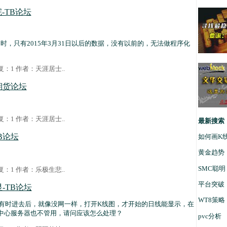
-TB论坛
时，只有2015年3月31日以后的数据，没有以前的，无法做程序化
 回复：1 作者：
天涯居士
..
期货论坛
 回复：1 作者：
天涯居士
..
最新搜索
B论坛
如何画K
黄金趋势
SMC聪明
 回复：1 作者：
乐极生悲
..
平台突破
-TB论坛
WT8策略
有时进去后，就像没网一样，打开K线图，才开始的日线能显示，在
据中心服务器也不管用，请问应该怎么处理？
pvc分析