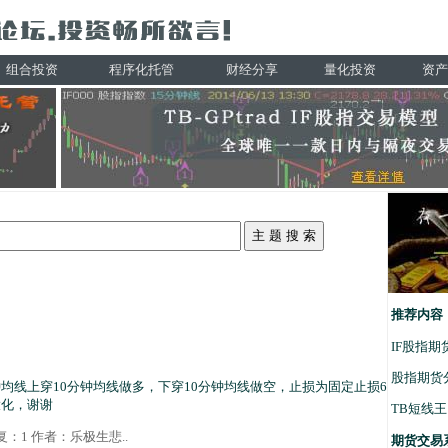
组合投资
程序化托管
财经分享
量化投资
资产
推荐内容
IF股指
股指期货
均线上穿10分钟均线做多，下穿10分钟均线做空，止损为固定止损6
大化，谢谢
TB短线
 回复：1 作者：
乐极生悲
..
期货交易