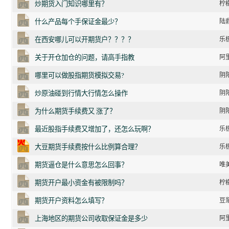
炒期货入门知识哪里有？
柠檬
什么产品每个手保证金最少？
陆鼎
在西安哪儿可以开期货户？？？？
乐极
关于开仓加仓的问题，请高手指教
阿里
哪里可以做股指期货模拟交易?
阴阳
炒原油碰到行情大行情怎么操作
阴阳
为什么期货手续费又 涨了？
阴阳
最近股指手续费又增加了，还怎么玩啊？
乐极
大豆期货手续费按什么比例算合理？
乐极
期货逼仓是什么意思怎么回事？
唯美
期货开户最小资金有被限制吗？
柠檬
期货开户资料怎么填写？
豆浆
上海地区的期货公司收取保证金是多少
阿里