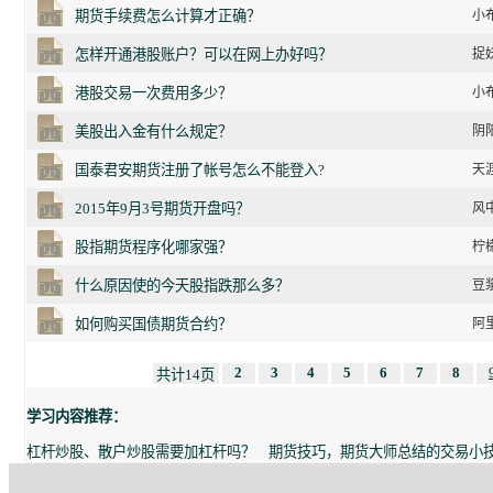
期货手续费怎么计算才正确？
小布
怎样开通港股账户？可以在网上办好吗？
捉妖
港股交易一次费用多少？
小布
美股出入金有什么规定？
阴阳
国泰君安期货注册了帐号怎么不能登入?
天涯
2015年9月3号期货开盘吗？
风中
股指期货程序化哪家强？
柠檬
什么原因使的今天股指跌那么多？
豆浆
如何购买国债期货合约？
阿里
2
3
4
5
6
7
8
共计14页
学习内容推荐：
杠杆炒股、散户炒股需要加杠杆吗？
期货技巧，期货大师总结的交易小