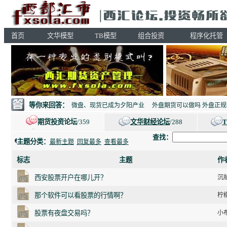
首页
文华模型
TB模型
组合投资
程序化托管
等你来回答：
微盘、现货已成为夕阳产业
外盘期货可以做吗 外盘正规
期货投资论坛
/359
文华财经论坛
/288
查找：
主题分类：
最新主题
回复最多
查看最多
标志
主题
作
西安股票开户在哪儿开？
沉船
那个软件可以看股票的行情啊？
柠檬
股票有夜盘交易吗？
小布