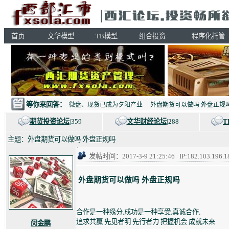
首页
文华模型
TB模型
组合投资
程序化托管
等你来回答：
微盘、现货已成为夕阳产业
外盘期货可以做吗 外盘正规
期货投资论坛
|359
文华财经论坛
|288
T
主题：外盘期货可以做吗 外盘正规吗
发帖时间：2017-3-9 21:25:46 IP:182.103.
外盘期货可以做吗 外盘正规吗
合作是一种缘分,成功是一种享受,真诚合作,
追求共赢 先见者明 先行者力 把握机会 成就未来
闵金鹏