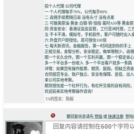
招个人代理·公司代理
一·个人代理每手76%，公代每手80%
二·返佣手续费隔日返·没有头寸·没有点差
三·可做美原油·黄金·白银·铜·恒指·富时A50等 黄
四·资金安全：香港证监会监管，工行亚洲托管，三
五·不卡不滑，模拟号，手机软件，客户可随时出入
六·外盘开户即授信，高可授信100倍
七·每天新资讯，金融报告，第一时间送到你的手上
正规交易，金智分析，安全稳定，做单限制少，返佣
图一个长久合作，图一个互利共赢，图一个稳定省心
多一个平台多一份收入 多一个平台客户就多一条路
详情：如果您有操作股票、期货、股指，但缺乏资
合同规范专业、账户独立、安全有保障、息低、出入
来公司实地考察。
期货授信是一个杠杆行为，有杠杆交易的自有风险，
欢迎前来实地考察操作咨询！
TA的签名：陈毅
要回复信息请先
登陆
或
快速注册
登陆