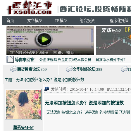
首页
文华模型
TB模型
组合投资
程序化托管
等你来回答：
外盘正规吗 外盘期货0成本做会员
翼猫净水机好不好？
期货投资论坛
|359
文华财经论坛
|288
T
主题：无法添加按钮怎么办？说是添加的按钮数
发帖时间：2015-10-14 16:14:09 IP:113.13
无法添加按钮怎么办？说是添加的按钮数
无法添加按钮怎么办？说是添加的按钮数量已达到
蘑菇头M~M