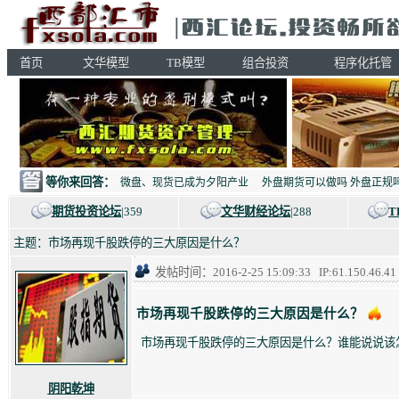
首页
文华模型
TB模型
组合投资
程序化托管
等你来回答：
微盘、现货已成为夕阳产业
外盘期货可以做吗 外盘正规
期货投资论坛
|359
文华财经论坛
|288
T
主题：市场再现千股跌停的三大原因是什么？
发帖时间：2016-2-25 15:09:33 IP:61.150
市场再现千股跌停的三大原因是什么？
市场再现千股跌停的三大原因是什么？谁能说说该
阴阳乾坤