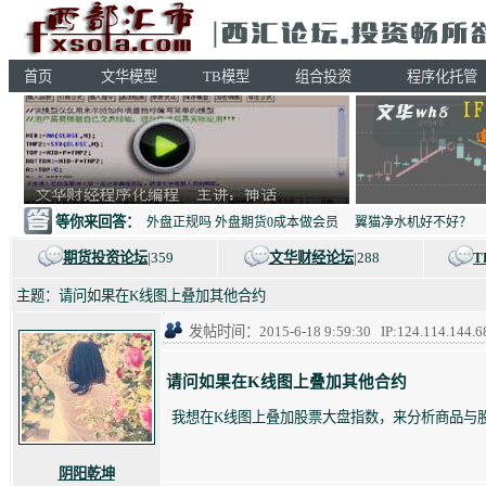
首页
文华模型
TB模型
组合投资
程序化托管
等你来回答：
外盘正规吗 外盘期货0成本做会员
翼猫净水机好不好？
期货投资论坛
|359
文华财经论坛
|288
T
主题：请问如果在K线图上叠加其他合约
发帖时间：2015-6-18 9:59:30 IP:124.114
请问如果在K线图上叠加其他合约
我想在K线图上叠加股票大盘指数，来分析商品与
阴阳乾坤